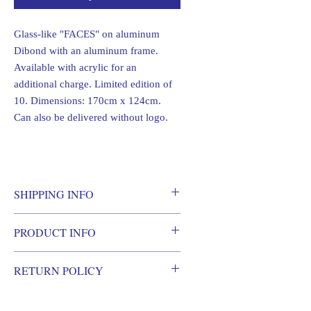
Glass-like "FACES" on aluminum
Dibond with an aluminum frame.
Available with acrylic for an
additional charge. Limited edition of
10. Dimensions: 170cm x 124cm.
Can also be delivered without logo.
SHIPPING INFO
Shipping information. Free shipping
PRODUCT INFO
within a 100km radius of Frankfurt am
Main.
Glass-like "FACES" on aluminum Dibond
Size of the work and distance, e.g. to
RETURN POLICY
with an aluminum frame. Available with
distant countries upon request.
acrylic for an additional charge. Limited
There is generally no right of return for
edition of 10. Dimensions: 170cm x