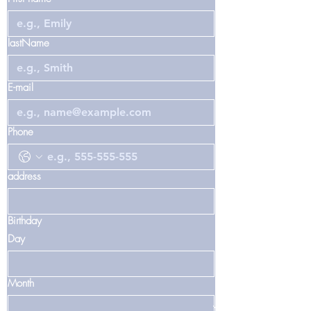
lastName
E-mail
Phone
address
Birthday
Day
Month