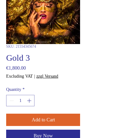
SKU: 21554345674
Gold 3
Price
€1,800.00
Excluding VAT
|
zzgl Versand
Quantity
*
Add to Cart
Buy Now