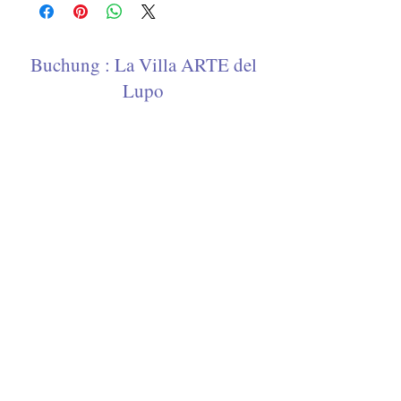
art
124cm. Can also be delivered without
logo.
Buchung : La Villa ARTE del
Lupo