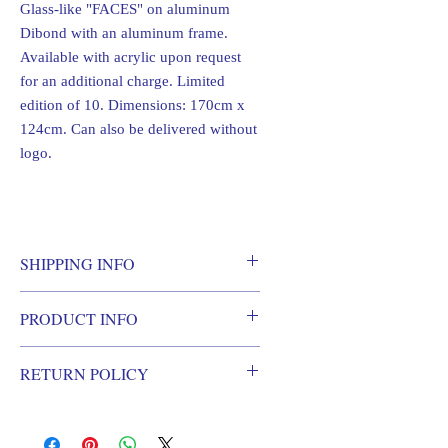
Glass-like "FACES" on aluminum
Dibond with an aluminum frame.
Available with acrylic upon request
for an additional charge. Limited
edition of 10. Dimensions: 170cm x
124cm. Can also be delivered without
logo.
SHIPPING INFO
Shipping information. Free shipping
PRODUCT INFO
within a 100km radius of Frankfurt am
Main.
Glass-like "FACES" on aluminum Dibond
Size of the work and distance, e.g. to
RETURN POLICY
with an aluminum frame. Available with
distant countries upon request.
acrylic upon request for an additional
There is generally no right of return for
charge. Limited edition of 10.
art
Dimensions: 170cm x 124cm. Can also be