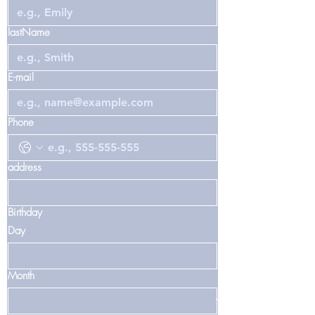
lastName
E-mail
Phone
address
Birthday
Day
Month