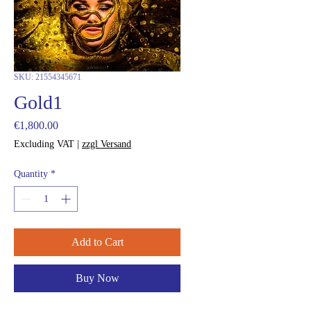
SKU: 21554345671
Gold1
Price
€1,800.00
Excluding VAT
|
zzgl Versand
Quantity
*
Add to Cart
Buy Now