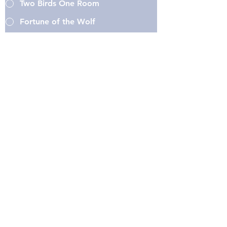
Two Birds One Room
Fortune of the Wolf
Piccolo Wolf
Date from:
Date-to:
Star rating
File upload
Upload file
Submit a request