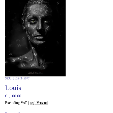
SKU: 21554345677
Louis
Price
€1,100.00
Excluding VAT
|
zzgl Versand