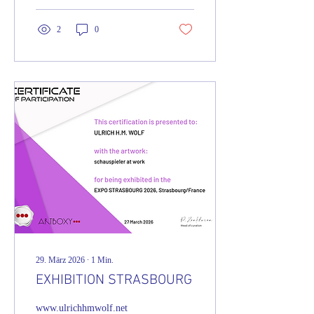
#Kunstausstellung
#ArtExhibition #Kunst #Art
2
0
#Galerie #Gallery
#ZeitgenössischeKunst
#ContemporaryArt
29. März 2026
∙
1
Min.
EXHIBITION STRASBOURG
www.ulrichhmwolf.net