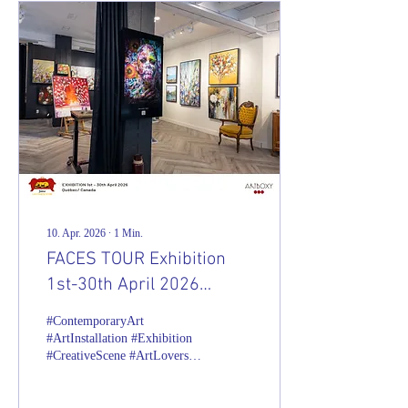
10. Apr. 2026
∙
1
Min.
FACES TOUR Exhibition
1st-30th April 2026
Quebec/Canada
#ContemporaryArt
#ArtInstallation #Exhibition
#CreativeScene #ArtLovers
#InstaArt #ArtDaily
#MuseumVibes
#ArtExperience