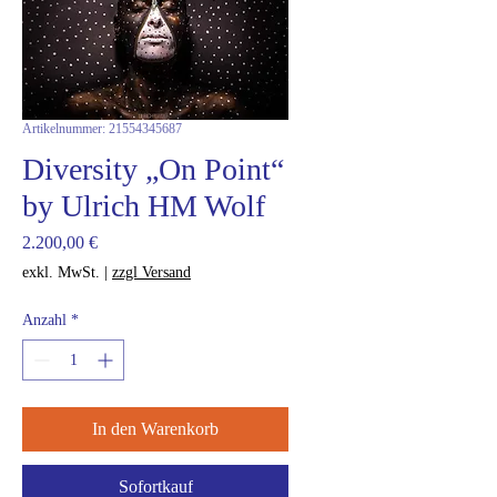
Artikelnummer: 21554345687
Diversity „On Point“
by Ulrich HM Wolf
Preis
2.200,00 €
exkl. MwSt.
|
zzgl Versand
Anzahl
*
In den Warenkorb
Sofortkauf