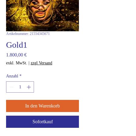
Artikelnummer: 21554345671
Gold1
Preis
1.800,00 €
exkl. MwSt.
|
zzgl Versand
Anzahl
*
In den Warenkorb
Sofortkauf