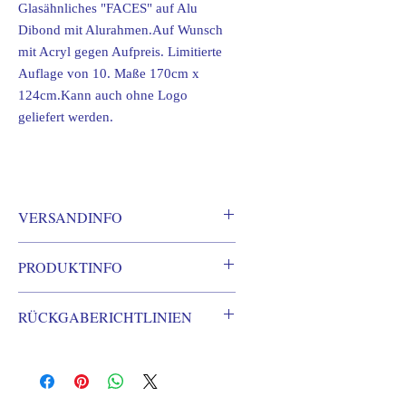
Glasähnliches "FACES" auf Alu
Dibond mit Alurahmen.Auf Wunsch
mit Acryl gegen Aufpreis. Limitierte
Auflage von 10. Maße 170cm x
124cm.Kann auch ohne Logo
geliefert werden.
VERSANDINFO
Je nach Größe des Werkes und
PRODUKTINFO
Entfernung, z.b. in ferne Länder nach
Anfrage.
Glasähnliches "FACES" auf Alu Dibond
RÜCKGABERICHTLINIEN
mit Alurahmen.Auf Wunsch mit Acryl
gegen Aufpreis. Limitierte Auflage von
Auf Kunst gibt es generell kein
10. Maße 170cm x 124cm.Kann auch
Rückgaberecht
ohne Logo geliefert werden.