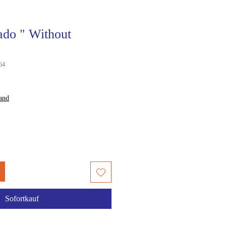
do " Without
64
sand
Sofortkauf