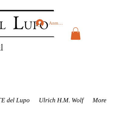
Anmelden
TE del Lupo
Ulrich H.M. Wolf
More