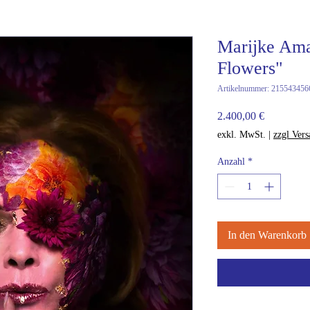
Marijke Ama
Flowers"
Artikelnummer: 215543456
Preis
2.400,00 €
exkl. MwSt.
|
zzgl Ver
Anzahl
*
In den Warenkorb