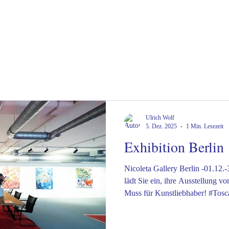
Ulrich Wolf
5. Dez. 2025
1 Min. Lesezeit
Exhibition Berlin
Nicoleta Gallery Berlin -01.12.-31.12.2025 Die Nicolet
lädt Sie ein, ihre Ausstellung v
Muss für Kunstliebhaber! #Tos
#TuscanyVilla #TuscanyVacati
#TuscanyHolidayRental #Visit