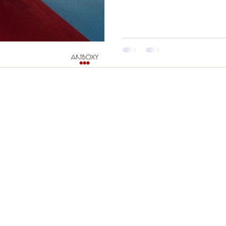
#UnderTheTuscanSun #Ferienh
#UrlaubInDerToskana #Toskan
#ToskanaErleben #Urla