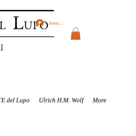
Anmelden
TE del Lupo
Ulrich H.M. Wolf
More