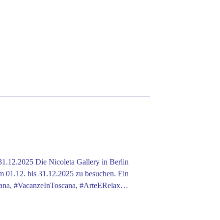
a Gallery in Berlin
om 01.12. bis 31.12.2025 zu besuchen. Ein
cana, #VacanzeInToscana, #ArteERelax
on #HolidayInTuscany #TuscanyDream
Tuscany #TuscanyLovers #TuscanSun