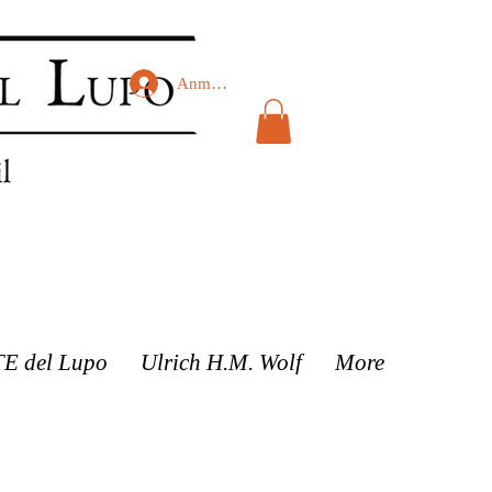
Anmelden
TE del Lupo
Ulrich H.M. Wolf
More