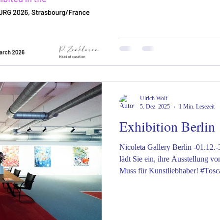
#ToskanaErleben #UrlaubItalien
#FerienhausItalien #ToskanaVil
#VillaMitPool #ToskanaUrlaub
Ulrich Wolf
5. Dez. 2025
1 Min. Lesezeit
Exhibition Berlin
Nicoleta Gallery Berlin -01.12.-31.12.2025 Die Nicolet
lädt Sie ein, ihre Ausstellung v
Muss für Kunstliebhaber! #Tos
#TuscanyVilla #TuscanyVacati
#TuscanyHolidayRental #Visit
#UnderTheTuscanSun #Ferienh
#UrlaubInDerToskana #Toskan