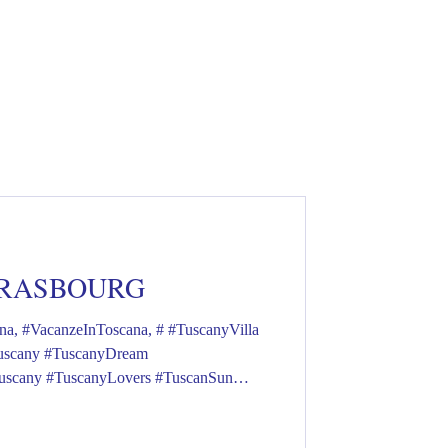
TRASBOURG
anzeInToscana, # #TuscanyVilla
Tuscany #TuscanyDream
Tuscany #TuscanyLovers #TuscanSun
ausToskana #ToskanaUrlaub
aReise #ToskanaLiebe #ToskanaGenießen