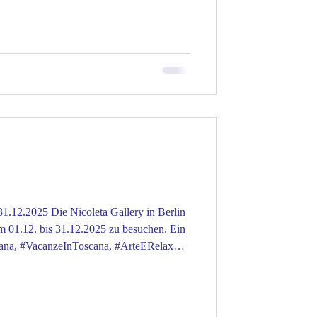
 #ItalienFerienhaus #ToskanaFerien
la #Ferienunterkunft #UrlaubMitAussicht
straum #LandhausTosk
a Gallery in Berlin
om 01.12. bis 31.12.2025 zu besuchen. Ein
cana, #VacanzeInToscana, #ArteERelax
on #HolidayInTuscany #TuscanyDream
Tuscany #TuscanyLovers #TuscanSun
ausToskana #ToskanaUrlaub
aReise #ToskanaLiebe #ToskanaGenießen