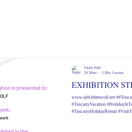
Ulrich Wolf
29. März
1 Min. Lesezeit
EXHIBITION S
www.ulrichhmwolf.net ##Toscana, #Vac
#TuscanyVacation #HolidayIn
#TuscanyHolidayRental #Visit
#UnderTheTuscanSun #Ferienh
#UrlaubInDerToskana #Toskan