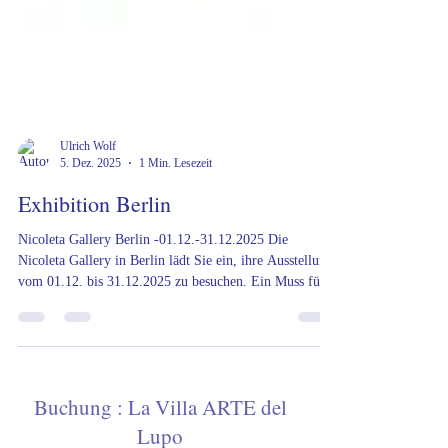
Ulrich Wolf
5. Dez. 2025
1 Min. Lesezeit
Exhibition Berlin
Nicoleta Gallery Berlin -01.12.-31.12.2025 Die
Nicoleta Gallery in Berlin lädt Sie ein, ihre Ausstellung
vom 01.12. bis 31.12.2025 zu besuchen. Ein Muss für
Kunstliebhaber! #Toscana, #VacanzeInToscana,
#ArteERelax #TuscanyVilla #TuscanyVacation
#HolidayInTuscany #TuscanyDream
#TuscanyHolidayRental #VisitTuscany #TuscanyLovers
#TuscanSun #UnderTheTuscanSun #FerienhausToskana
Buchung : La Villa ARTE del
#ToskanaUrlaub #UrlaubInDerToskana #ToskanaReise