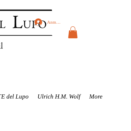
Anmelden
TE del Lupo
Ulrich H.M. Wolf
More