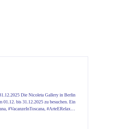
a Gallery in Berlin
om 01.12. bis 31.12.2025 zu besuchen. Ein
cana, #VacanzeInToscana, #ArteERelax
on #HolidayInTuscany #TuscanyDream
Tuscany #TuscanyLovers #TuscanSun