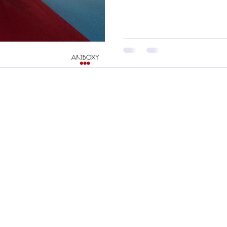
#UnderTheTuscanSun #Ferienh
#UrlaubInDerToskana #Toskan
#ToskanaErleben #Urla