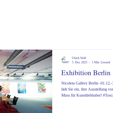
Ulrich Wolf
5. Dez. 2025
1 Min. Lesezeit
Exhibition Berlin
Nicoleta Gallery Berlin -01.12.-31.12.2025 Die Nicolet
lädt Sie ein, ihre Ausstellung v
Muss für Kunstliebhaber! #Tos
#TuscanyVilla #TuscanyVacati
#TuscanyHolidayRental #Visit