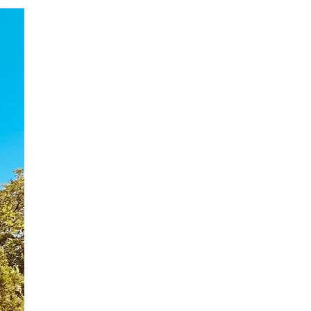
AArezzo è una città della Toscana
orientale, Italia. La cattedrale
collinare di Arezzo ha soffitti a
volta dipinti e un affresco
quattrocentesco di Maria
Maddalena di Piero della
Francesca. La vicina Basilica di
San Francesco possiede una
cappella decorata con ulteriori
affreschi di Piero. Nella Basilica
di San Domenico si conserva il
Crocifisso del XIII secolo dipinto
da Cimabue. L'imponente Fortezza
Medicea offre viste panoramiche
sulla città.