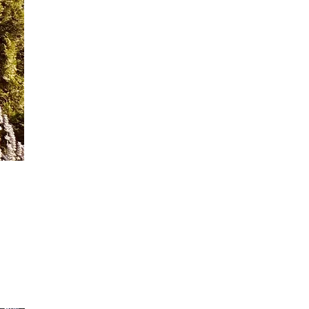
Per conoscere il multiforme volto
del territorio aretino occorre
esplorare la natura incontaminata
degli oltre seicento chilometri di
sentieri, percorsi escursionistici e
piste ciclabili che attraversano le
quattro aree della provincia di
Arezzo: il Casentino, il Valdarno ,
Valtiberina e Valdichiana.
In questo
ambiente, ricco di tradizioni culturali,
storiche e artistiche, potrete
vivere
la
natura in luoghi incantevoli
,
tipici di questi splendidi angoli
della Toscana.