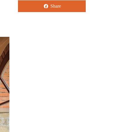
Share
Benvenuti nella nostra proprietà
da sogno in Toscana! Circondato
da ulivi, pini e cipressi, si può
godere dell'incomparabile vista su
Arezzo e sul Lago Trassimeno.
Rilassatevi nella spaziosa piscina
comune o esplorate le città vicine
come Arezzo, Siena e Firenze.
Non vediamo l'ora di darvi il
benvenuto presto!