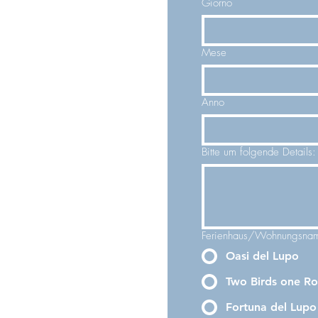
Giorno
Mese
Anno
Bitte um folgende Details:
Ferienhaus/Wohnungsna
Oasi del Lupo
Two Birds one R
Fortuna del Lupo