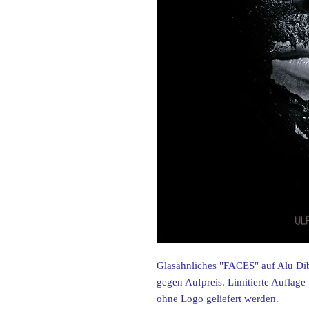
Glasähnliches "FACES" auf Alu Di
gegen Aufpreis. Limitierte Aufla
ohne Logo geliefert werden.