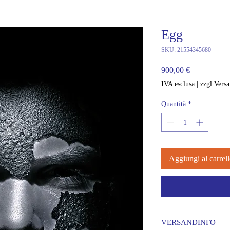
Egg
SKU: 21554345680
Prezzo
900,00 €
IVA esclusa
|
zzgl Vers
Quantità
*
Aggiungi al carrel
VERSANDINFO