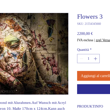
Flowers 3
SKU: 21554345660
Prezzo
2200,00 €
IVA esclusa
|
zzgl Vers
Quantità
*
Aggiungi al carrel
bond mit Alurahmen.Auf Wunsch mit Acryl
PRODUKTINFO
ge von 10. Maße 170cm x 124cm.Kann auch